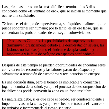
Las próximas horas son las más difíciles: terminan los 3 días
conocidos como «la ventana de oro», que se inician al momento que
ocurre una catástrofe.
72 horas es el tiempo de supervivencia, sin líquidos ni alimento, que
puede soportar el ser humano; por lo tanto, es en ese lapso, que se
concentran las probabilidades de conseguir sobrevivientes.
“Pasadas las 72 horas, las posibilidades de supervivencia
disminuyen drásticamente debido a la deshidratación severa, las
lesiones no tratadas (como el síndrome de aplastamiento), la
hipotermia y la falta de oxígeno en espacios confinados.”
Después de este tiempo se pierden oportunidades de encontrar seres
con vida en los escombros y las labores pasan de búsqueda y
salvamento a remoción de escombros y recuperación de cuerpos.
Es una decisión dura, pero el tiempo es implacable y comienza a
jugar en contra de la salud, ya que el proceso de descomposición de
los fallecidos podría convertir la zona en un foco insalubre.
La naturaleza debe, si es que cabe el pedido, ser condescendiente e
impedir lluvias en la zona, ya que este hecho retrasaría el avance de
los trabajos e incrementaría el riesgo sanitario.