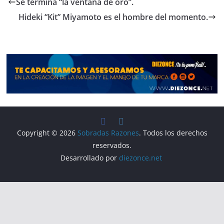
Se termina “la ventana de oro”.
b
a
A
ar
Hideki “Kit” Miyamoto es el hombre del momento.
o
m
p
tir
o
p
k
Copyright © 2026
Sobradas Razones
. Todos los derechos
reservados.
Desarrollado por
diezonce.net