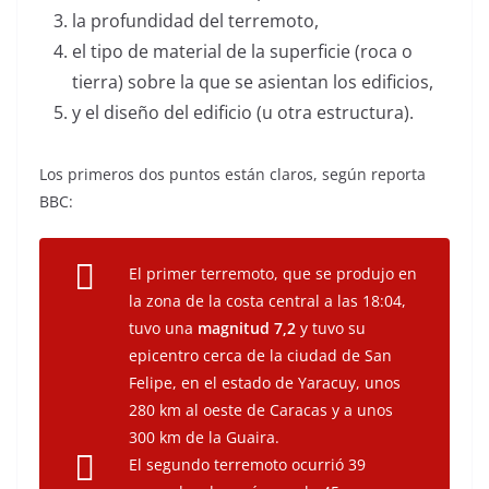
la profundidad del terremoto,
el tipo de material de la superficie (roca o
tierra) sobre la que se asientan los edificios,
y el diseño del edificio (u otra estructura).
Los primeros dos puntos están claros, según reporta
BBC:
El primer terremoto, que se produjo en
la zona de la costa central a las 18:04,
tuvo una
magnitud 7,2
y tuvo su
epicentro cerca de la ciudad de San
Felipe, en el estado de Yaracuy, unos
280 km al oeste de Caracas y a unos
300 km de la Guaira.
El segundo terremoto ocurrió 39