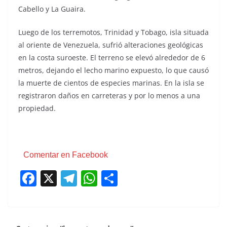
Cabello y La Guaira.
Luego de los terremotos, Trinidad y Tobago, isla situada
al oriente de Venezuela, sufrió alteraciones geológicas
en la costa suroeste. El terreno se elevó alrededor de 6
metros, dejando el lecho marino expuesto, lo que causó
la muerte de cientos de especies marinas. En la isla se
registraron daños en carreteras y por lo menos a una
propiedad.
Comentar en Facebook
F
X
T
W
C
a
el
h
o
c
e
at
m
e
gr
s
p