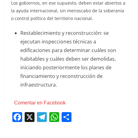
Los gobiernos, en ese supuesto, deben estar abiertos a
la ayuda internacional, sin menoscabo de la soberanía
o control político del territorio nacional.
Restablecimiento y reconstrucción: se
ejecutan inspecciones técnicas a
edificaciones para determinar cuáles son
habitables y cuáles deben ser demolidas,
iniciando posteriormente los planes de
financiamiento y reconstrucción de
infraestructura.
Comentar en Facebook
F
X
T
W
C
a
el
h
o
c
e
at
m