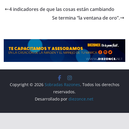
e
gr
s
p
4 indicadores de que las cosas están cambiando
b
a
A
ar
Se termina “la ventana de oro”.
o
m
p
tir
o
p
k
Copyright © 2026
Sobradas Razones
. Todos los derechos
reservados.
Desarrollado por
diezonce.net