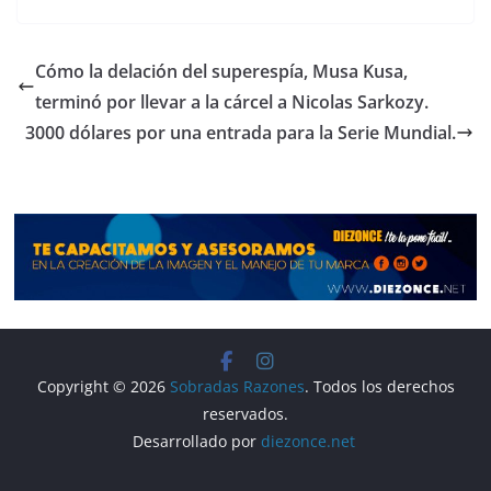
c
e
at
m
e
gr
s
p
Cómo la delación del superespía, Musa Kusa,
b
a
A
ar
terminó por llevar a la cárcel a Nicolas Sarkozy.
o
m
p
tir
3000 dólares por una entrada para la Serie Mundial.
o
p
k
Copyright © 2026
Sobradas Razones
. Todos los derechos
reservados.
Desarrollado por
diezonce.net