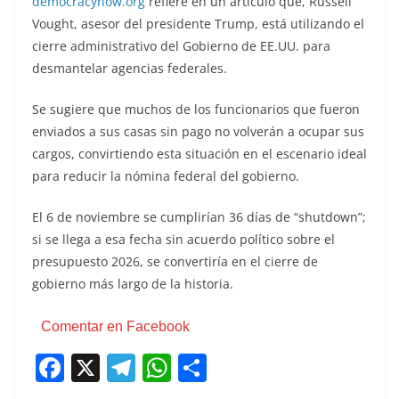
democracynow.org
refiere en un artículo que, Russell
Vought, asesor del presidente Trump, está utilizando el
cierre administrativo del Gobierno de EE.UU. para
desmantelar agencias federales.
Se sugiere que muchos de los funcionarios que fueron
enviados a sus casas sin pago no volverán a ocupar sus
cargos, convirtiendo esta situación en el escenario ideal
para reducir la nómina federal del gobierno.
El 6 de noviembre se cumplirían 36 días de “shutdown”;
si se llega a esa fecha sin acuerdo político sobre el
presupuesto 2026, se convertiría en el cierre de
gobierno más largo de la historia.
Comentar en Facebook
F
X
T
W
C
a
el
h
o