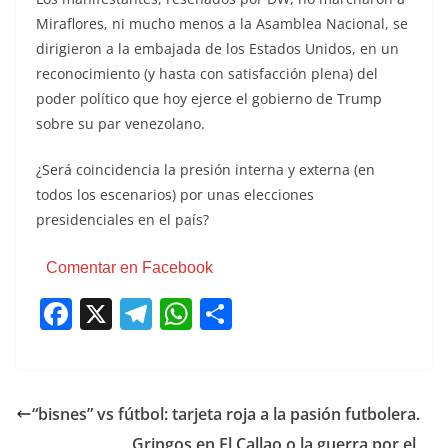
Miraflores, ni mucho menos a la Asamblea Nacional, se
dirigieron a la embajada de los Estados Unidos, en un
reconocimiento (y hasta con satisfacción plena) del
poder político que hoy ejerce el gobierno de Trump
sobre su par venezolano.
¿Será coincidencia la presión interna y externa (en
todos los escenarios) por unas elecciones
presidenciales en el país?
Comentar en Facebook
F
X
T
W
C
a
el
h
o
c
e
at
m
e
gr
s
p
“bisnes” vs fútbol: tarjeta roja a la pasión futbolera.
b
a
A
ar
Gringos en El Callao o la guerra por el