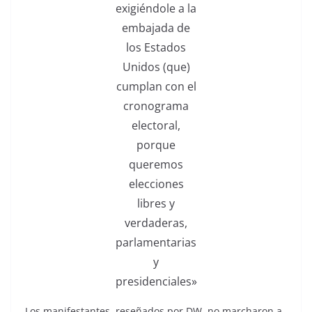
exigiéndole a la
embajada de
los Estados
Unidos (que)
cumplan con el
cronograma
electoral,
porque
queremos
elecciones
libres y
verdaderas,
parlamentarias
y
presidenciales»
Los manifestantes, reseñados por DW, no marcharon a