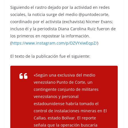
Siguiendo el rastro dejado por la actividad en redes
sociales, la noticia surge del medio @puntodecorte,
coordinado por el activista (exchavista) Nicmer Evans;
incluso él y la periodista Diana Carolina Ruiz fueron de
los primeros en repostear la información.
(
https://www.instagram.com/p/DZVYxiwEqpZ/
)
El texto de la publicación fue el siguiente:
«Según una exclusiva del medio
venezolano Punto de Corte, un
contingente conjunto de militares
venezolanos y personal
estadounidense habría tomado el
control de instalaciones mineras en El
Callao, estado Bolívar. El reporte
señala que la operación buscaría