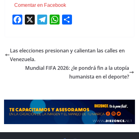
Comentar en Facebook
F
X
T
W
C
a
el
h
o
c
e
at
m
e
gr
s
p
Las elecciones presionan y calientan las calles en
b
a
A
ar
Venezuela.
o
m
p
tir
Mundial FIFA 2026: ¿le pondrá fin a la utopía
o
p
humanista en el deporte?
k