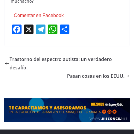
muchacho?
Comentar en Facebook
F
X
T
W
C
a
el
h
o
c
e
at
m
e
gr
s
p
Trastorno del espectro autista: un verdadero
b
a
A
ar
desafío.
o
m
p
tir
Pasan cosas en los EEUU.
o
p
k