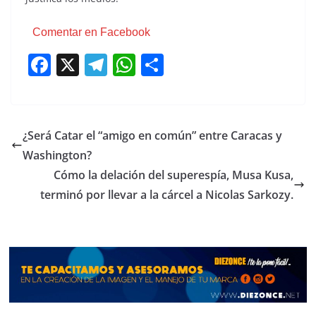
Comentar en Facebook
F
X
T
W
C
a
el
h
o
c
e
at
m
e
gr
s
p
¿Será Catar el “amigo en común” entre Caracas y
b
a
A
ar
Washington?
o
m
p
tir
Cómo la delación del superespía, Musa Kusa,
o
p
terminó por llevar a la cárcel a Nicolas Sarkozy.
k