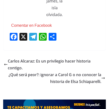
James, la
isla
olvidada.
Comentar en Facebook
F
X
T
W
C
a
el
h
o
c
e
at
m
e
gr
s
p
Carlos Alcaraz: Es un privilegio hacer historia
b
a
A
ar
contigo.
o
m
p
tir
¿Qué será peor?: ignorar a Carol G o no conocer la
o
p
historia de Elsa Schiaparelli.
k