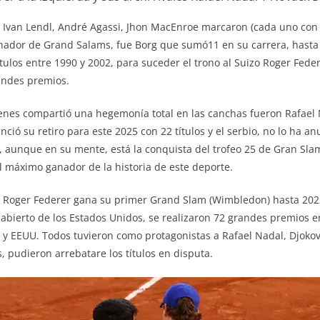
 Ivan Lendl, André Agassi, Jhon MacEnroe marcaron (cada uno con s
anador de Grand Salams, fue Borg que sumó11 en su carrera, hasta 
ulos entre 1990 y 2002, para suceder el trono al Suizo Roger Feder
andes premios.
ienes compartió una hegemonía total en las canchas fueron Rafael
nció su retiro para este 2025 con 22 títulos y el serbio, no lo ha a
 aunque en su mente, está la conquista del trofeo 25 de Gran Sla
 máximo ganador de la historia de este deporte.
o Roger Federer gana su primer Grand Slam (Wimbledon) hasta 20
 abierto de los Estados Unidos, se realizaron 72 grandes premios en
 EEUU. Todos tuvieron como protagonistas a Rafael Nadal, Djokovi
, pudieron arrebatare los títulos en disputa.