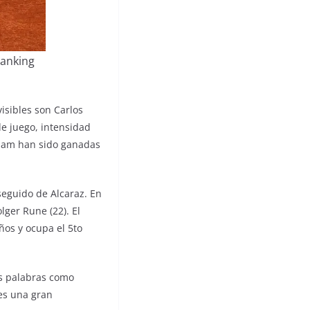
ranking
isibles son Carlos
de juego, intensidad
 Slam han sido ganadas
seguido de Alcaraz. En
lger Rune (22). El
ños y ocupa el 5to
sus palabras como
res una gran