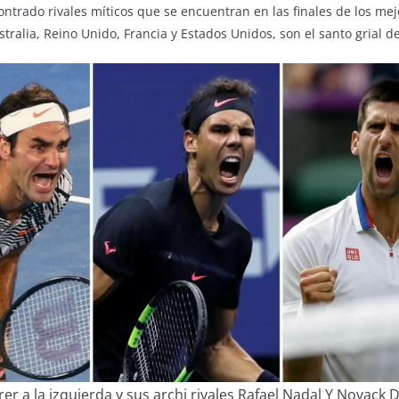
ontrado rivales míticos que se encuentran en las finales de los mej
ralia, Reino Unido, Francia y Estados Unidos, son el santo grial de 
er a la izquierda y sus archi rivales Rafael Nadal Y Novack D