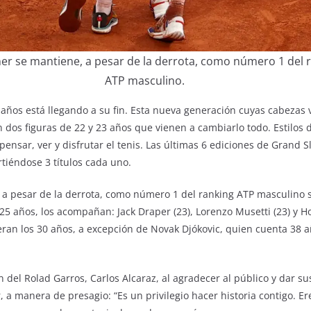
ner se mantiene, a pesar de la derrota, como número 1 del 
ATP masculino.
años está llegando a su fin. Esta nueva generación cuyas cabezas v
n dos figuras de 22 y 23 años que vienen a cambiarlo todo. Estilos 
ensar, ver y disfrutar el tenis. Las últimas 6 ediciones de Grand
rtiéndose 3 títulos cada uno.
 a pesar de la derrota, como número 1 del ranking ATP masculino 
5 años, los acompañan: Jack Draper (23), Lorenzo Musetti (23) y Ho
ran los 30 años, a excepción de Novak Djókovic, quien cuenta 38 a
ión del Rolad Garros, Carlos Alcaraz, al agradecer al público y dar 
, a manera de presagio: “Es un privilegio hacer historia contigo. E