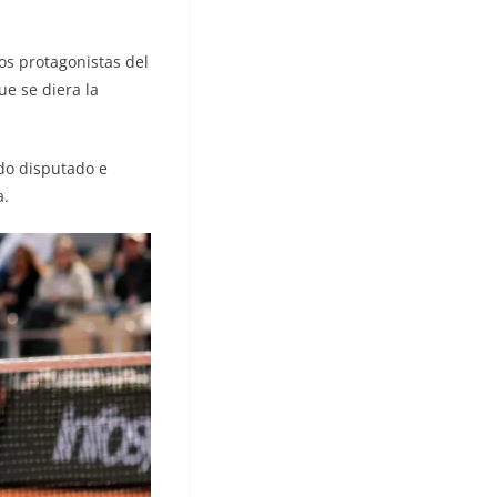
os protagonistas del
e se diera la
ido disputado e
a.