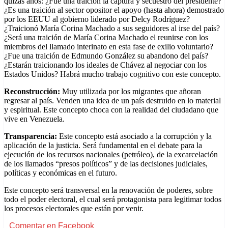
quizás años: ¿Fue una traición la captura y secuestro del presidente?
¿Es una traición al sector opositor el apoyo (hasta ahora) demostrado
por los EEUU al gobierno liderado por Delcy Rodríguez?
¿Traicionó María Corina Machado a sus seguidores al irse del país?
¿Será una traición de María Corina Machado el reunirse con los
miembros del llamado interinato en esta fase de exilio voluntario?
¿Fue una traición de Edmundo González su abandono del país?
¿Estarán traicionando los ideales de Chávez al negociar con los
Estados Unidos? Habrá mucho trabajo cognitivo con este concepto.
Reconstrucción:
Muy utilizada por los migrantes que añoran
regresar al país. Venden una idea de un país destruido en lo material
y espiritual. Este concepto choca con la realidad del ciudadano que
vive en Venezuela.
Transparencia:
Este concepto está asociado a la corrupción y la
aplicación de la justicia. Será fundamental en el debate para la
ejecución de los recursos nacionales (petróleo), de la excarcelación
de los llamados “presos políticos” y de las decisiones judiciales,
políticas y económicas en el futuro.
Este concepto será transversal en la renovación de poderes, sobre
todo el poder electoral, el cual será protagonista para legitimar todos
los procesos electorales que están por venir.
Comentar en Facebook