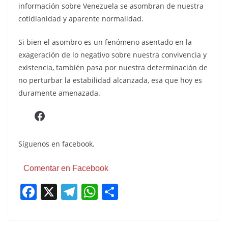
información sobre Venezuela se asombran de nuestra
cotidianidad y aparente normalidad.
Si bien el asombro es un fenómeno asentado en la
exageración de lo negativo sobre nuestra convivencia y
existencia, también pasa por nuestra determinación de
no perturbar la estabilidad alcanzada, esa que hoy es
duramente amenazada.
Síguenos en facebook.
Comentar en Facebook
F
X
T
W
C
a
el
h
o
c
e
at
m