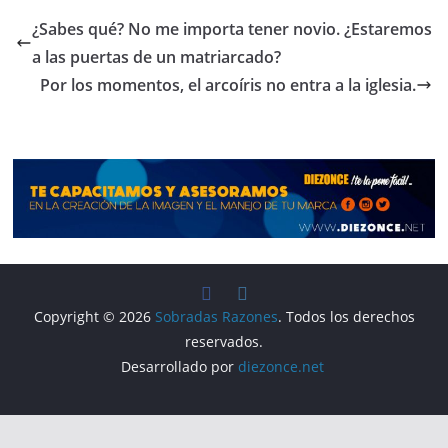
e
gr
s
p
¿Sabes qué? No me importa tener novio. ¿Estaremos
b
a
A
ar
a las puertas de un matriarcado?
o
m
p
tir
Por los momentos, el arcoíris no entra a la iglesia.
o
p
k
Copyright © 2026
Sobradas Razones
. Todos los derechos
reservados.
Desarrollado por
diezonce.net