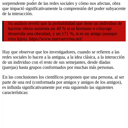
sorprendente poder de las redes sociales y cómo nos afectan, obra
que impactó significativamente la comprensión del poder subyacente
de la interacción.
Su análisis reveló que la probabilidad que tiene un individuo de
hacerse obeso aumenta un 40 % si su hermano o cónyuge
desarrolla una obesidad, y un 171 %, si es un amigo (aunque
viva lejos). https://www.nuevarevista.net/
Hay que observar que los investigadores, cuando se refieren a las
redes sociales lo hacen a la antigua, a la idea clásica, a la interacción
de un individuo con el resto de sus semejantes, desde díadas
(parejas) hasta grupos conformados por muchas más personas.
En las conclusiones los científicos proponen que una persona, al ser
parte de una red (conformada por amigos y amigos de los amigos),
es influida significativamente por esta siguiendo las siguientes
características: