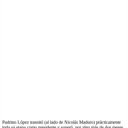
Padrino López transitó (al lado de Nicolás Maduro) prácticamente
toda su etapa como presidente y superó, por algo más de dos meses,