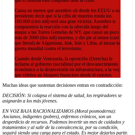
que el sistema está colapsado ante la crisis.
Causa no menos que asombro oír desde los EEUU a su
presidente decir que si la cifra de muertos ronda los
100.000 (cien mil) será una gran victoria. Asombro si
comparamos la reacción con la ofrecida luego del
ataque a las Torres Gemelas de NY, que causó un poco
más de 2000 (dos mil) muertos, y dio pie al arrase (casi
que literal) de Afganistan, Irak, Irán y Libia, al lanzar la
guerra mundial contra el terrorismo.
Cuando desde Venezuela, la oposición (Derecha) le
reclama al gobierno (socialista) por el desvanecimiento
económico o la desinversión en infraestructura, a la vez
que celebra un bloqueo financiero desde el exterior.
Muchas ideas que sustentan decisiones entran en contradicción:
DECISIÓN: Si colapsa el sistema de salud, los respiradores se
asignarán a los más jóvenes.
EN VOZ BAJA RACIONALIZAMOS (Moral posmoderna):
Ancianos, indigentes (pobres), enfermos crónicos, son un
desperdicio de recursos. Podemos invertir un mes de cuidados y
tratamientos y al salir de la convalecencia, por su condición,
seguirá siendo una carga para el estado. Es mejor dejarlos partir.