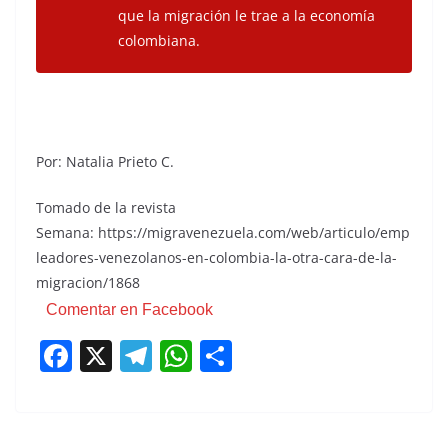
que la migración le trae a la economía
colombiana.
Por: Natalia Prieto C.
Tomado de la revista
Semana: https://migravenezuela.com/web/articulo/emp
leadores-venezolanos-en-colombia-la-otra-cara-de-la-
migracion/1868
Comentar en Facebook
F
X
T
W
C
a
el
h
o
c
e
at
m