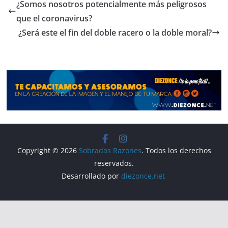
e
gr
s
p
¿Somos nosotros potencialmente más peligrosos
b
a
A
ar
que el coronavirus?
o
m
p
tir
¿Será este el fin del doble racero o la doble moral?
o
p
k
Copyright © 2026
Sobradas Razones
. Todos los derechos
reservados.
Desarrollado por
diezonce.net