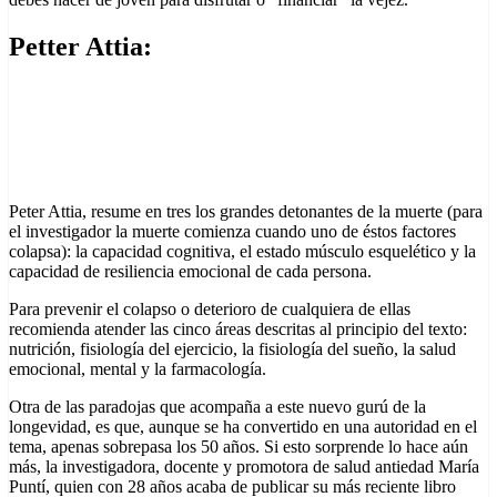
Petter Attia:
Nace en Toronto, Canadá. Graduado en Queen’s University en
Kingston en 1996 con una Licenciatura en Ciencias en ingeniería
mecánica y matemáticas aplicadas. Luego asistió a la Facultad de
Medicina de la Universidad de Stanford, donde se graduó en 2001
con un Doctorado en Medicina.
Peter Attia, resume en tres los grandes detonantes de la muerte (para
el investigador la muerte comienza cuando uno de éstos factores
colapsa): la capacidad cognitiva, el estado músculo esquelético y la
capacidad de resiliencia emocional de cada persona.
Para prevenir el colapso o deterioro de cualquiera de ellas
recomienda atender las cinco áreas descritas al principio del texto:
nutrición, fisiología del ejercicio, la fisiología del sueño, la salud
emocional, mental y la farmacología.
Otra de las paradojas que acompaña a este nuevo gurú de la
longevidad, es que, aunque se ha convertido en una autoridad en el
tema, apenas sobrepasa los 50 años. Si esto sorprende lo hace aún
más, la investigadora, docente y promotora de salud antiedad María
Puntí, quien con 28 años acaba de publicar su más reciente libro