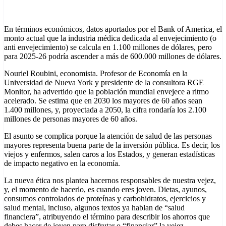
En términos económicos, datos aportados por el Bank of America, el
monto actual que la industria médica dedicada al envejecimiento (o
anti envejecimiento) se calcula en 1.100 millones de dólares, pero
para 2025-26 podría ascender a más de 600.000 millones de dólares.
Nouriel Roubini, economista. Profesor de Economía en la
Universidad de Nueva York y presidente de la consultora RGE
Monitor, ha advertido que la población mundial envejece a ritmo
acelerado. Se estima que en 2030 los mayores de 60 años sean
1.400 millones, y, proyectada a 2050, la cifra rondaría los 2.100
millones de personas mayores de 60 años.
El asunto se complica porque la atención de salud de las personas
mayores representa buena parte de la inversión pública. Es decir, los
viejos y enfermos, salen caros a los Estados, y generan estadísticas
de impacto negativo en la economía.
La nueva ética nos plantea hacernos responsables de nuestra vejez,
y, el momento de hacerlo, es cuando eres joven. Dietas, ayunos,
consumos controlados de proteínas y carbohidratos, ejercicios y
salud mental, incluso, algunos textos ya hablan de “salud
financiera”, atribuyendo el término para describir los ahorros que
debes hacer de joven para disfrutar o “financiar” la vejez.