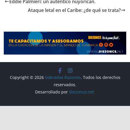
e
gr
s
p
Eddie Palmieri: un auténtico nuyorican.
b
a
A
ar
Ataque letal en el Caribe: ¿de qué se trata?
o
m
p
tir
o
p
k
Copyright © 2026
Sobradas Razones
. Todos los derechos
reservados.
Desarrollado por
diezonce.net