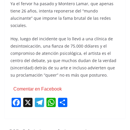
Ya el fervor ha pasado y Montero Lamar, que apenas
tiene 26 años, intenta reponerse del “mundo
alucinante” que impone la fama brutal de las redes
sociales.
Hoy, luego del incidente que lo llevó a una clínica de
desintoxicación, una fianza de 75.000 dólares y el
compromiso de atención psicológica, el artista es el
centro del debate, ya que muchos dudan de la verdad
(sinceridad) detrás de su arte e incluso advierten que
su proclamación “queer” no es más que postureo.
Comentar en Facebook
F
X
T
W
C
a
el
h
o
c
e
at
m