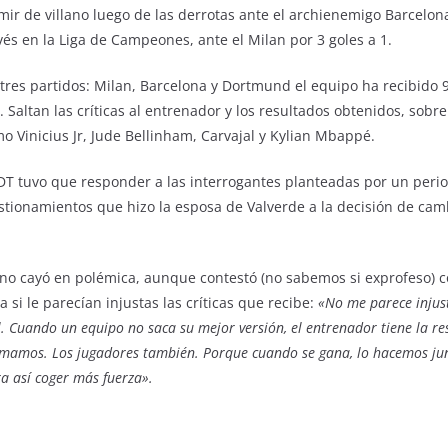
sumir de villano luego de las derrotas ante el archienemigo Barcel
vés en la Liga de Campeones, ante el Milan por 3 goles a 1.
 tres partidos: Milan, Barcelona y Dortmund el equipo ha recibido 9
 Saltan las críticas al entrenador y los resultados obtenidos, sobr
o Vinicius Jr, Jude Bellinham, Carvajal y Kylian Mbappé.
 DT tuvo que responder a las interrogantes planteadas por un peri
tionamientos que hizo la esposa de Valverde a la decisión de cam
o” no cayó en polémica, aunque contestó (no sabemos si exprofeso
a si le parecían injustas las críticas que recibe:
«No me parece injus
. Cuando un equipo no saca su mejor versión, el entrenador tiene la re
mamos. Los jugadores también. Porque cuando se gana, lo hacemos junt
a así coger más fuerza».