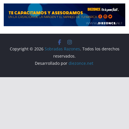
k
Copyright © 2026
Sobradas Razones
. Todos los derechos
reservados.
Desarrollado por
diezonce.net