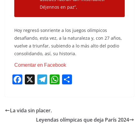
Déjennos en paz”,
Hoy regresó sonriente a los juegos olímpicos
desafiando, esta vez, a la naturaleza y, con 27 años,
vuelve a triunfar, subiendo a lo más alto del podio
consolidando, así, su historia.
Comentar en Facebook
F
X
T
W
C
a
el
h
o
c
e
at
m
e
gr
s
p
La vida sin placer.
b
a
A
ar
Leyendas olímpicas que deja París 2024
o
m
p
tir
o
p