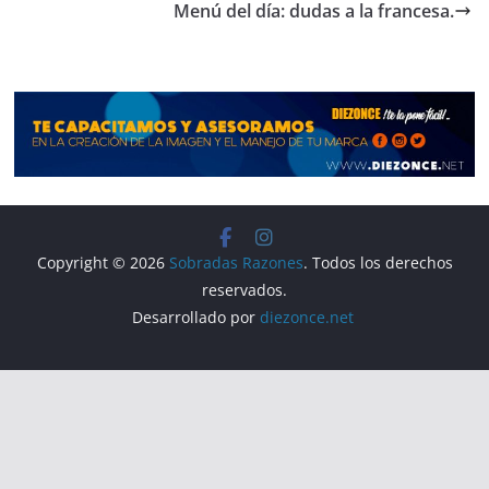
b
a
A
ar
Menú del día: dudas a la francesa.
o
m
p
tir
o
p
k
Copyright © 2026
Sobradas Razones
. Todos los derechos
reservados.
Desarrollado por
diezonce.net