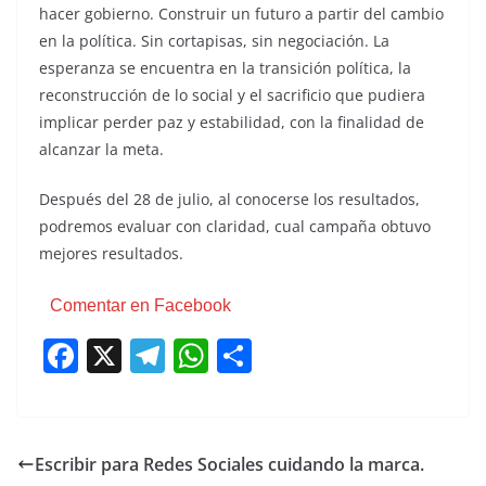
hacer gobierno. Construir un futuro a partir del cambio
en la política. Sin cortapisas, sin negociación. La
esperanza se encuentra en la transición política, la
reconstrucción de lo social y el sacrificio que pudiera
implicar perder paz y estabilidad, con la finalidad de
alcanzar la meta.
Después del 28 de julio, al conocerse los resultados,
podremos evaluar con claridad, cual campaña obtuvo
mejores resultados.
Comentar en Facebook
F
X
T
W
C
a
el
h
o
c
e
at
m
e
gr
s
p
Escribir para Redes Sociales cuidando la marca.