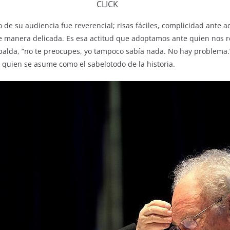
CLICK
o de su audiencia fue reverencial; risas fáciles, complicidad ante 
 manera delicada. Es esa actitud que adoptamos ante quien nos re
palda, “no te preocupes, yo tampoco sabía nada. No hay problema.
quien se asume como el sabelotodo de la historia.