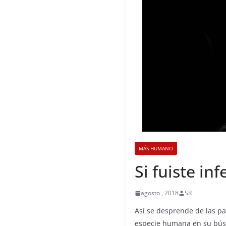
MÁS HUMANO
Si fuiste in
agosto , 2018
SR
Así se desprende de las pa
especie humana en su búsq