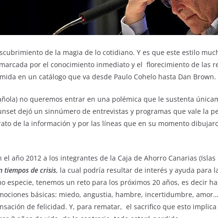
cubrimiento de la magia de lo cotidiano. Y es que este estilo muc
 marcada por el conocimiento inmediato y el florecimiento de las r
umida en un catálogo que va desde Paulo Cohelo hasta Dan Brown.
spañola) no queremos entrar en una polémica que le sustenta única
unset dejó un sinnúmero de entrevistas y programas que vale la pe
 trato de la información y por las líneas que en su momento dibujar
 el año 2012 a los integrantes de la Caja de Ahorro Canarias (Isla
n tiempos de crisis
, la cual podría resultar de interés y ayuda para 
mo especie, tenemos un reto para los próximos 20 años, es decir has
ociones básicas: miedo, angustia, hambre, incertidumbre, amor… 
ación de felicidad. Y, para rematar, el sacrifico que esto implica 