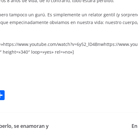
os 8 años de vida, de lo contrario, todo estará perdido.
 pero tampoco un gurú. Es simplemente un relator gentil (y sorpren
o que empecinadamente obviamos en nuestra vida: nuestro cuerpo,
=»https://www.youtube.com/watch?v=6y52_lD4Bnwhttps://www.yo
″ height=»340″ loop=»yes» rel=»no»]
W
C
o
t
m
p
aberlo, se enamoran y
En
ar