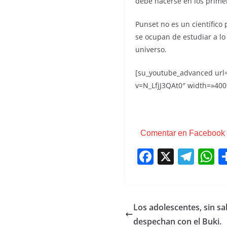
debe hacerse en los primer
Punset no es un científico
se ocupan de estudiar a l
universo.
[su_youtube_advanced url
v=N_LfjJ3QAt0″ width=»400
Comentar en Facebook
F
X
T
a
el
h
c
e
a
e
gr
s
Los adolescentes, sin s
b
a
A
despechan con el Buki.