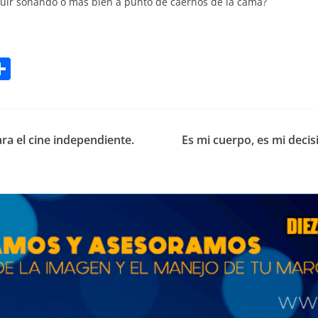
uir soñando o más bien a punto de caernos de la cama?
W
C
o
t
m
p
ra el cine independiente.
Es mi cuerpo, es mi decis
ar
tir