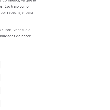
a Conmebol, ya que la
s. Eso trajo como
 por repechaje, para
s cupos, Venezuela
ibilidades de hacer