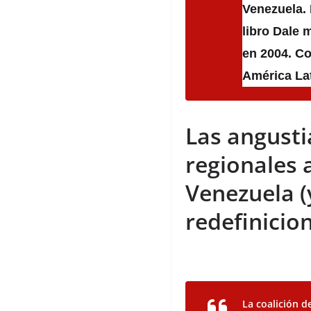
Venezuela. 
libro
Dale 
en 2004. C
América Lat
Las angusti
regionales a
Venezuela (
redefinicio
La coalición d