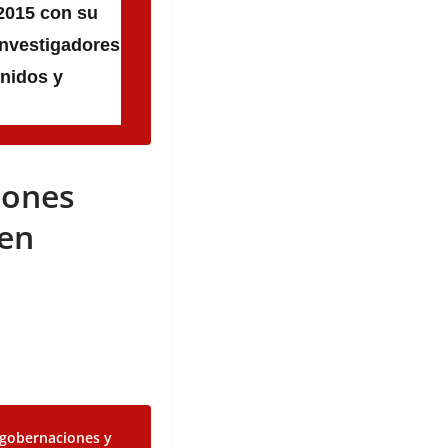
 2015 con su
investigadores
nidos y
iones
 en
3 gobernaciones y