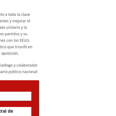
to a toda la clase
antes y mejorar el
te unitario y la
os partidos y su
nes con los EEUU,
tico que triunfó en
 oposición.
ciaólogo y colaborador
rio político nacional:
tral de