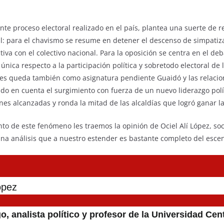
nte proceso electoral realizado en el país, plantea una suerte de re
nal: para el chavismo se resume en detener el descenso de simpatiz
iva con el colectivo nacional. Para la oposición se centra en el deba
nica respecto a la participación política y sobretodo electoral de l
Les queda también como asignatura pendiente Guaidó y las relacio
do en cuenta el surgimiento con fuerza de un nuevo liderazgo polí
nes alcanzadas y ronda la mitad de las alcaldías que logró ganar la
to de este fenómeno les traemos la opinión de Ociel Alí López, so
una análisis que a nuestro estender es bastante completo del escena
ópez
o, analista político y profesor de la Universidad Cen