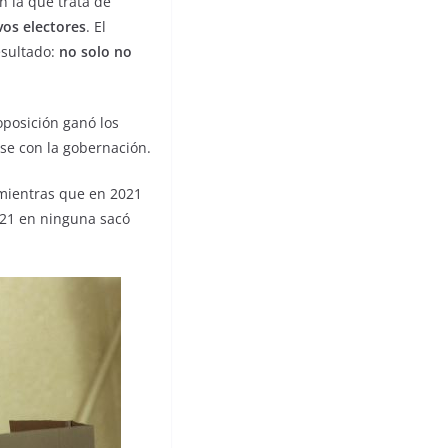
n la que trata de
os electores
. El
esultado:
no solo no
oposición ganó los
se con la gobernación.
 mientras que en 2021
021 en ninguna sacó