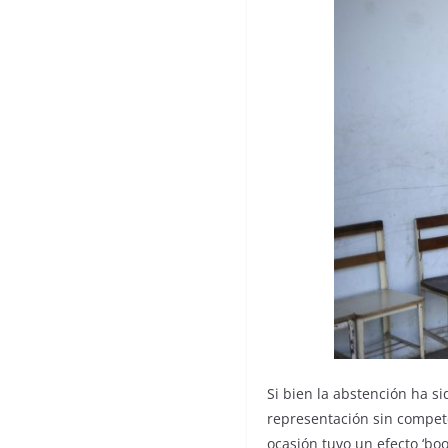
Si bien la abstención ha s
representación sin competen
ocasión tuvo un efecto ‘bo