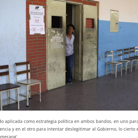
ido aplicada como estrategia política en ambos bandos, en uno par
cia y en el otro para intentar deslegitimar al Gobierno, lo cierto 
omerang’.