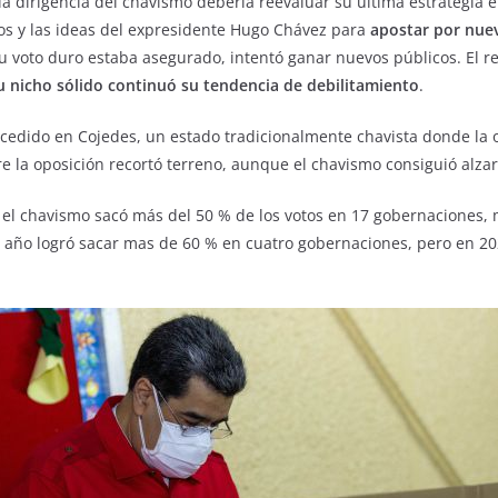
la dirigencia del chavismo debería reevaluar su última estrategia e
los y las ideas del expresidente Hugo Chávez para
apostar por nuev
 voto duro estaba asegurado, intentó ganar nuevos públicos. El r
u nicho sólido continuó su tendencia de debilitamiento
.
ucedido en Cojedes, un estado tradicionalmente chavista donde la 
 la oposición recortó terreno, aunque el chavismo consiguió alzar
7 el chavismo sacó más del 50 % de los votos en 17 gobernaciones,
o año logró sacar mas de 60 % en cuatro gobernaciones, pero en 2