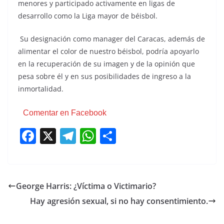
menores y participado activamente en ligas de
desarrollo como la Liga mayor de béisbol.
Su designación como manager del Caracas, además de
alimentar el color de nuestro béisbol, podría apoyarlo
en la recuperación de su imagen y de la opinión que
pesa sobre él y en sus posibilidades de ingreso a la
inmortalidad.
Comentar en Facebook
F
X
T
W
C
a
el
h
o
c
e
at
m
e
gr
s
p
George Harris: ¿Víctima o Victimario?
b
a
A
ar
Hay agresión sexual, si no hay consentimiento.
o
m
p
tir