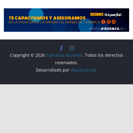
o
p
k
Copyright © 2026
Sobradas Razones
. Todos los derechos
reservados.
Desarrollado por
diezonce.net