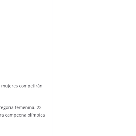
lo mujeres competirán
ategoría femenina. 22
mera campeona olímpica