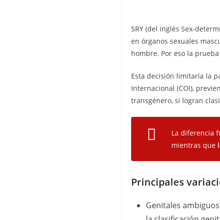
SRY (del inglés Sex-determ
en órganos sexuales mascul
hombre. Por eso la prueba e
Esta decisión limitaría la 
Internacional (COI), previe
transgénero, si logran clasi
La diferencia
mientras que
Principales variac
Genitales ambiguos:
la clasificación genit