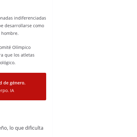
gónadas indiferenciadas
be desarrollarse como
es hombre.
 Comité Olímpico
a que los atletas
ológico.
ad de género
,
rpo. IA
o, lo que dificulta