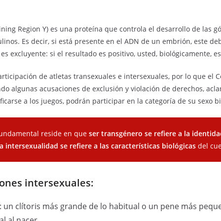
ining Region Y) es una proteína que controla el desarrollo de las 
inos. Es decir, si está presente en el ADN de un embrión, este de
s excluyente: si el resultado es positivo, usted, biológicamente, 
participación de atletas transexuales e intersexuales, por lo que el
ndo algunas acusaciones de exclusión y violación de derechos, aclar
ficarse a los juegos, podrán participar en la categoría de su sexo bi
 fundamental reside en que
ser transgénero se refiere a la identid
la intersexualidad se refiere a las características biológicas
del cue
iones intersexuales:
 un clítoris más grande de lo habitual o un pene más pequeñ
al al nacer.