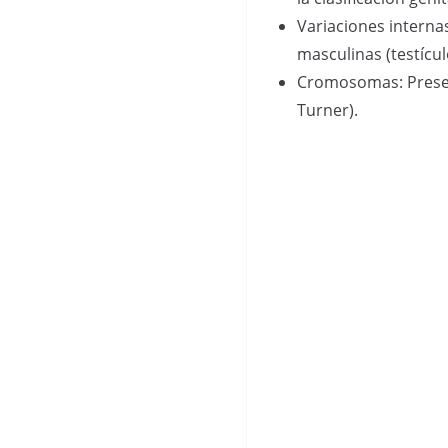
Variaciones intern
masculinas (testícu
Cromosomas: Presenc
Turner).