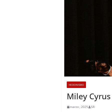
HEDONISMO
Miley Cyrus 
marzo , 2025
SR