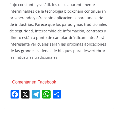
flujo constante y volátil, los usos aparentemente
interminables de la tecnología blockchain continuarán
prosperando y ofrecerán aplicaciones para una serie
de industrias. Parece que los paradigmas tradicionales
de seguridad, intercambio de información, contratos y
dinero están a punto de cambiar drásticamente. Será
interesante ver cuáles serán las próximas aplicaciones
de las grandes cadenas de bloques para desvertebrar
las industrias tradicionales.
Comentar en Facebook
F
X
T
W
C
a
el
h
o
c
e
at
m