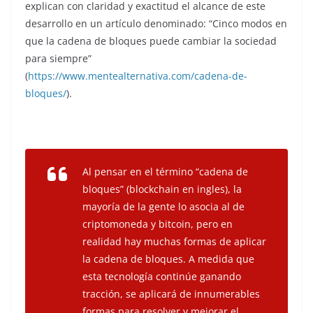
explican con claridad y exactitud el alcance de este
desarrollo en un artículo denominado: “Cinco modos en
que la cadena de bloques puede cambiar la sociedad
para siempre”
(
https://www.mentealternativa.com/cadena-de-
bloques/
).
Al pensar en el término “cadena de
bloques” (blockchain en ingles), la
mayoría de la gente lo asocia al de
criptomoneda y bitcoin, pero en
realidad hay muchas formas de aplicar
la cadena de bloques. A medida que
esta tecnología continúe ganando
tracción, se aplicará de innumerables
formas para resolver y mejorar el