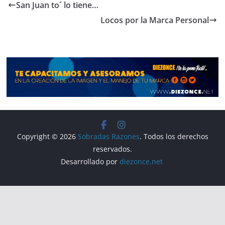
e
gr
s
p
San Juan to´ lo tiene…
b
a
A
ar
Locos por la Marca Personal
o
m
p
tir
o
p
k
Copyright © 2026
Sobradas Razones
. Todos los derechos
reservados.
Desarrollado por
diezonce.net