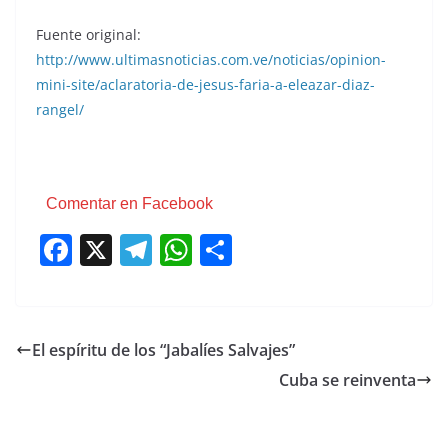
Fuente original:
http://www.ultimasnoticias.com.ve/noticias/opinion-
mini-site/aclaratoria-de-jesus-faria-a-eleazar-diaz-
rangel/
Comentar en Facebook
F
X
T
W
C
a
el
h
o
c
e
at
m
e
gr
s
p
El espíritu de los “Jabalíes Salvajes”
b
a
A
ar
Cuba se reinventa
o
m
p
tir
o
p