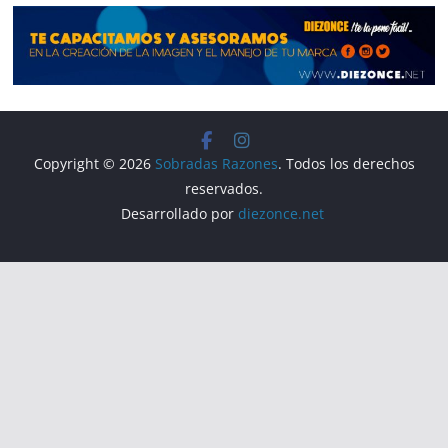
k
Copyright © 2026
Sobradas Razones
. Todos los derechos
reservados.
Desarrollado por
diezonce.net