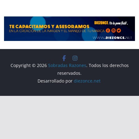
o
p
k
Copyright © 2026
Sobradas Razones
. Todos los derechos
reservados.
Desarrollado por
diezonce.net