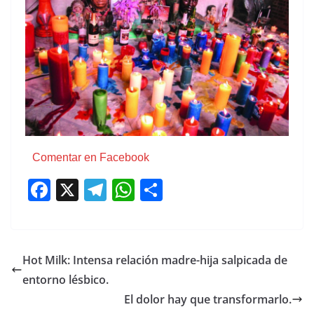
Comentar en Facebook
F
X
T
W
C
a
el
h
o
c
e
at
m
e
gr
s
p
Hot Milk: Intensa relación madre-hija salpicada de
b
a
A
ar
entorno lésbico.
o
m
p
tir
El dolor hay que transformarlo.