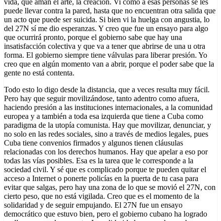
vida, que aman el arte, la creación. Vi cómo a esas personas se les
puede llevar contra la pared, hasta que no encuentran otra salida que
un acto que puede ser suicida. Si bien vi la huelga con angustia, lo
del 27N sí me dio esperanzas. Y creo que fue un ensayo para algo
que ocurrirá pronto, porque el gobierno sabe que hay una
insatisfacción colectiva y que va a tener que abrirse de una u otra
forma. El gobierno siempre tiene válvulas para liberar presión. Yo
creo que en algún momento van a abrir, porque el poder sabe que la
gente no está contenta.
Todo esto lo digo desde la distancia, que a veces resulta muy fácil.
Pero hay que seguir movilizándose, tanto adentro como afuera,
haciendo presión a las instituciones internacionales, a la comunidad
europea y a también a toda esa izquierda que tiene a Cuba como
paradigma de la utopía comunista. Hay que movilizar, denunciar, y
no solo en las redes sociales, sino a través de medios legales, pues
Cuba tiene convenios firmados y algunos tienen cláusulas
relacionadas con los derechos humanos. Hay que apelar a eso por
todas las vías posibles. Esa es la tarea que le corresponde a la
sociedad civil. Y sé que es complicado porque te pueden quitar el
acceso a Internet o ponerte policías en la puerta de tu casa para
evitar que salgas, pero hay una zona de lo que se movió el 27N, con
cierto peso, que no está vigilada. Creo que es el momento de la
solidaridad y de seguir empujando. El 27N fue un ensayo
democrático que estuvo bien, pero el gobierno cubano ha logrado