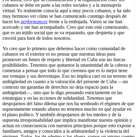
cubanos se debe en parte a las redes sociales y a la mensajería
virtual. Yo realmente conocía aquí a muy pocos cubanos, y ha sido
muy hermoso ver cómo se han comunicado conmigo después de
hacer los
performances
frente a la embajada. Varios se me han
acercado y me han acompañado. Creo que esto está comenzando,
que es un tejido social que se va reparando, que despierta y que
crecerá para bien de todos nosotros.
Yo creo que lo primero que debemos hacer como comunidad de
cubanos en el exterior es no pensar que nuestras ideas para
promover un futuro de respeto y libertad en Cuba son las únicas
posibilidades. Tenemos que quitarnos la unanimidad de la cabeza y
comenzar a pensar que todo lo que creemos que es lo mejor tiene
sus ventajas y sus desventajas. Eso no implica caer en un terreno de
ambigüedad en cuanto a la valoración del presente de Cuba —un
contexto sin garantías de derechos no deja espacio para la
ambigüedad—, sino que lo digo pensando estrictamente en las
estrategias y en las acciones de solidaridad. Tenemos que
despojarnos del falso dilema que nos ha sembrado el régimen de que
supuestamente estando afuera no tenemos mucho en qué ayudar en
el plano político. Y también despojarnos de los miedos y de la
supuesta irresponsabilidad que implica manifestar nuestra opinión y
actuar en consecuencia con nuestros principios porque esto expone a
familiares, amigos y conocidos a la arbitrariedad y la violencia del
régimen. Todos, los de adentro y los afuera, somos un mismo cuerpo