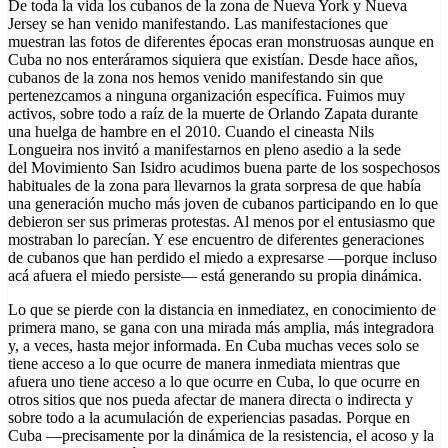
De toda la vida los cubanos de la zona de Nueva York y Nueva
Jersey se han venido manifestando. Las manifestaciones que
muestran las fotos de diferentes épocas eran monstruosas aunque en
Cuba no nos enteráramos siquiera que existían. Desde hace años,
cubanos de la zona nos hemos venido manifestando sin que
pertenezcamos a ninguna organización específica. Fuimos muy
activos, sobre todo a raíz de la muerte de Orlando Zapata durante
una huelga de hambre en el 2010. Cuando el cineasta Nils
Longueira nos invitó a manifestarnos en pleno asedio a la sede
del Movimiento San Isidro acudimos buena parte de los sospechosos
habituales de la zona para llevarnos la grata sorpresa de que había
una generación mucho más joven de cubanos participando en lo que
debieron ser sus primeras protestas. Al menos por el entusiasmo que
mostraban lo parecían. Y ese encuentro de diferentes generaciones
de cubanos que han perdido el miedo a expresarse —porque incluso
acá afuera el miedo persiste— está generando su propia dinámica.
Lo que se pierde con la distancia en inmediatez, en conocimiento de
primera mano, se gana con una mirada más amplia, más integradora
y, a veces, hasta mejor informada. En Cuba muchas veces solo se
tiene acceso a lo que ocurre de manera inmediata mientras que
afuera uno tiene acceso a lo que ocurre en Cuba, lo que ocurre en
otros sitios que nos pueda afectar de manera directa o indirecta y
sobre todo a la acumulación de experiencias pasadas. Porque en
Cuba —precisamente por la dinámica de la resistencia, el acoso y la