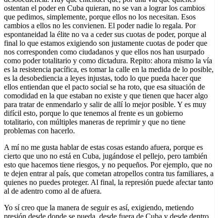
ostentan el poder en Cuba quieran, no se van a lograr los cambios
que pedimos, simplemente, porque ellos no los necesitan. Esos
cambios a ellos no les convienen. El poder nadie lo regala. Por
espontaneidad la élite no va a ceder sus cuotas de poder, porque al
final lo que estamos exigiendo son justamente cuotas de poder que
nos corresponden como ciudadanos y que ellos nos han usurpado
como poder totalitario y como dictadura. Repito: ahora mismo la vía
es la resistencia pacífica, es tomar la calle en la medida de lo posible,
es la desobediencia a leyes injustas, todo lo que pueda hacer que
ellos entiendan que el pacto social se ha roto, que esa situación de
comodidad en la que estaban no existe y que tienen que hacer algo
para tratar de enmendarlo y salir de allí lo mejor posible. Y es muy
difícil esto, porque lo que tenemos al frente es un gobierno
totalitario, con múltiples maneras de reprimir y que no tiene
problemas con hacerlo.
A mí no me gusta hablar de estas cosas estando afuera, porque es
cierto que uno no está en Cuba, jugándose el pellejo, pero también
esto que hacemos tiene riesgos, y no pequeños. Por ejemplo, que no
te dejen entrar al país, que cometan atropellos contra tus familiares, a
quienes no puedes proteger. Al final, la represión puede afectar tanto
al de adentro como al de afuera.
Yo sí creo que la manera de seguir es así, exigiendo, metiendo
presión desde donde se pueda, desde fuera de Cuba y desde dentro,