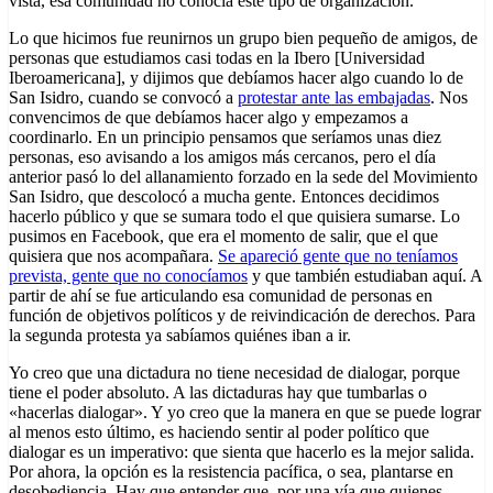
vista, esa comunidad no conocía este tipo de organización.
Lo que hicimos fue reunirnos un grupo bien pequeño de amigos, de
personas que estudiamos casi todas en la Ibero [Universidad
Iberoamericana], y dijimos que debíamos hacer algo cuando lo de
San Isidro, cuando se convocó a
protestar ante las embajadas
. Nos
convencimos de que debíamos hacer algo y empezamos a
coordinarlo. En un principio pensamos que seríamos unas diez
personas, eso avisando a los amigos más cercanos, pero el día
anterior pasó lo del allanamiento forzado en la sede del Movimiento
San Isidro, que descolocó a mucha gente. Entonces decidimos
hacerlo público y que se sumara todo el que quisiera sumarse. Lo
pusimos en Facebook, que era el momento de salir, que el que
quisiera que nos acompañara.
Se apareció gente que no teníamos
prevista, gente que no conocíamos
y que también estudiaban aquí. A
partir de ahí se fue articulando esa comunidad de personas en
función de objetivos políticos y de reivindicación de derechos. Para
la segunda protesta ya sabíamos quiénes iban a ir.
Yo creo que una dictadura no tiene necesidad de dialogar, porque
tiene el poder absoluto. A las dictaduras hay que tumbarlas o
«hacerlas dialogar». Y yo creo que la manera en que se puede lograr
al menos esto último, es haciendo sentir al poder político que
dialogar es un imperativo: que sienta que hacerlo es la mejor salida.
Por ahora, la opción es la resistencia pacífica, o sea, plantarse en
desobediencia. Hay que entender que, por una vía que quienes