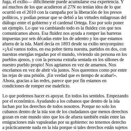
fuga, el exilio— difícilmente puede acumularse esa experiencia. Y
así muchos de los que acudieron al 27N no tenían idea de lo que
ocurrió en el 2010 con la campaña por la liberación de los presos
políticos, y podían pensar que se debió a las virtudes milagrosas del
diálogo entre el gobierno y el cardenal Ortega. Eso por solo poner
un ejemplo. Lo que va cambiando todo es la fluidez con que nos
comunicamos ahora. Esa fluidez nos ayuda a romper las barreras
impuestas por seis décadas entre los de adentro y los que estamos
afuera de la isla. Martí decía en 1893 desde su exilio neoyorquino:
«¡Así vamos todos, en esa pobre tierra nuestra, partidos en dos, con
nuestras energías regadas por el mundo, viviendo sin persona en los
pueblos ajenos, y con la persona extraña sentada en los sillones de
nuestro pueblo propio! Nos agriamos en vez de amarnos. Nos
encelamos en vez de abrir vía juntos. Nos queremos como por entre
las rejas de una prisión. ¡En verdad que es tiempo de acabar!».
Ahora, gracias a las redes, parece que por fin estamos en
condiciones de romper ese maleficio.
Lo que podemos hacer es apoyar. En todos los sentidos. Empezando
por el económico. Ayudando a los cubanos que dentro de la isla
luchan por los derechos de todos nosotros. Porque no solo los
cubanos dentro de la isla son de los ciudadanos que menos derechos
gozan en este mundo sino que los de afuera también están entre las
emigraciones más vapuleadas por su gobierno: no tenemos derecho
a prácticamente nada en la isla porque si tales derechos están sujetos