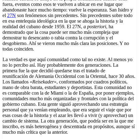
fuera, eventos como esos te vuelven a ubicar en ese lugar que
abandonaste hace mucho tiempo: vuelve la esperanza. San Isidro y
el
27N
son fenómenos sin precedentes. Sin precedentes sobre todo
en esa entelequia ideológica en la que se ahoga la historia y la
realidad del cubano desde 1959. El 27N,
a posteriori
, ha
demostrado que la cosa puede ser mucho más compleja que
demostrar tu desencanto o rabia contra la corrupción y el
desgobierno. Ahí se vieron mucho más clara las posiciones. Y no
todas coinciden.
La verdad es que aquí comunidad como tal no existe. Al menos yo
no lo percibo así. Hay probablemente dos generaciones. La
primera fue la que decidió quedarse tras el tratado de
reunificación de Alemania Occidental con la Oriental, hace 30 años.
Los llamados «
Reisekader
», conformados por cuadros políticos,
mano de obra barata, estudiantes y deportistas. Esta comunidad no
es comparable con la de Miami o la de España, por poner ejemplos,
comunidades mucho más organizadas y frontales con la política del
gobierno cubano. Esta gente siguió aprovechando una estrategia
personal que ya venían empleando, que era seguir el viaje que por
esas cosas de la historia y el azar les llevó a vivir (y aprovechar) un
cambio de sistema. La otra generación, que podría ser en la que me
inscribo, es más heterogénea y descentrada en propósitos, aunque sí
mucho más crítica que la anterior.