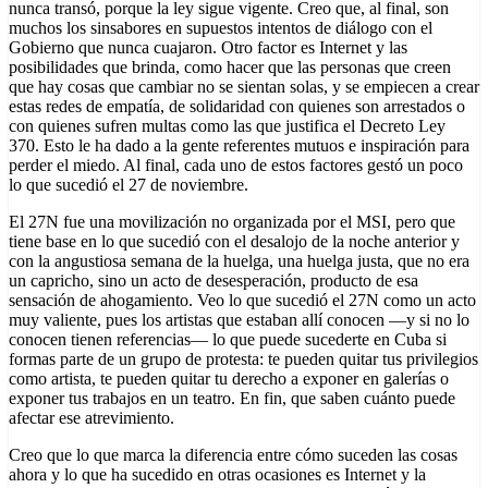
nunca transó, porque la ley sigue vigente. Creo que, al final, son
muchos los sinsabores en supuestos intentos de diálogo con el
Gobierno que nunca cuajaron. Otro factor es Internet y las
posibilidades que brinda, como hacer que las personas que creen
que hay cosas que cambiar no se sientan solas, y se empiecen a crear
estas redes de empatía, de solidaridad con quienes son arrestados o
con quienes sufren multas como las que justifica el Decreto Ley
370. Esto le ha dado a la gente referentes mutuos e inspiración para
perder el miedo. Al final, cada uno de estos factores gestó un poco
lo que sucedió el 27 de noviembre.
El 27N fue una movilización no organizada por el MSI, pero que
tiene base en lo que sucedió con el desalojo de la noche anterior y
con la angustiosa semana de la huelga, una huelga justa, que no era
un capricho, sino un acto de desesperación, producto de esa
sensación de ahogamiento. Veo lo que sucedió el 27N como un acto
muy valiente, pues los artistas que estaban allí conocen —y si no lo
conocen tienen referencias— lo que puede sucederte en Cuba si
formas parte de un grupo de protesta: te pueden quitar tus privilegios
como artista, te pueden quitar tu derecho a exponer en galerías o
exponer tus trabajos en un teatro. En fin, que saben cuánto puede
afectar ese atrevimiento.
Creo que lo que marca la diferencia entre cómo suceden las cosas
ahora y lo que ha sucedido en otras ocasiones es Internet y la