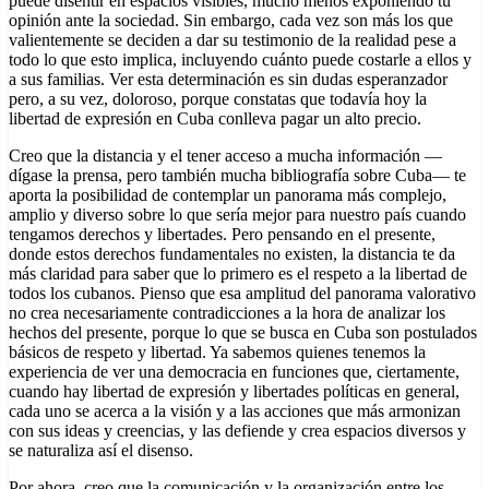
puede disentir en espacios visibles, mucho menos exponiendo tu
opinión ante la sociedad. Sin embargo, cada vez son más los que
valientemente se deciden a dar su testimonio de la realidad pese a
todo lo que esto implica, incluyendo cuánto puede costarle a ellos y
a sus familias. Ver esta determinación es sin dudas esperanzador
pero, a su vez, doloroso, porque constatas que todavía hoy la
libertad de expresión en Cuba conlleva pagar un alto precio.
Creo que la distancia y el tener acceso a mucha información —
dígase la prensa, pero también mucha bibliografía sobre Cuba— te
aporta la posibilidad de contemplar un panorama más complejo,
amplio y diverso sobre lo que sería mejor para nuestro país cuando
tengamos derechos y libertades. Pero pensando en el presente,
donde estos derechos fundamentales no existen, la distancia te da
más claridad para saber que lo primero es el respeto a la libertad de
todos los cubanos. Pienso que esa amplitud del panorama valorativo
no crea necesariamente contradicciones a la hora de analizar los
hechos del presente, porque lo que se busca en Cuba son postulados
básicos de respeto y libertad. Ya sabemos quienes tenemos la
experiencia de ver una democracia en funciones que, ciertamente,
cuando hay libertad de expresión y libertades políticas en general,
cada uno se acerca a la visión y a las acciones que más armonizan
con sus ideas y creencias, y las defiende y crea espacios diversos y
se naturaliza así el disenso.
Por ahora, creo que la comunicación y la organización entre los