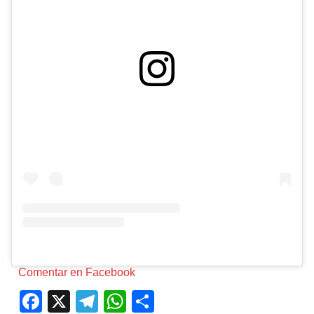
Comentar en Facebook
F
X
T
W
C